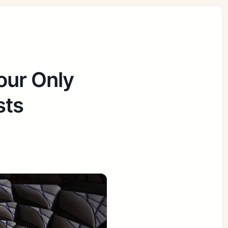
our Only
sts