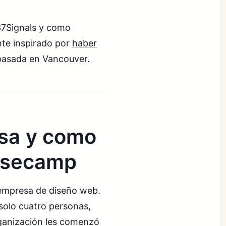
 37Signals y como
nte inspirado por
haber
 pasada en Vancouver.
esa y como
Basecamp
empresa de diseño web.
solo cuatro personas,
rganización les comenzó