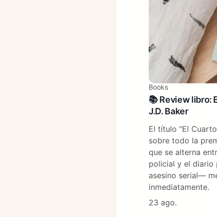
Books
📚 Review libro: 
J.D. Baker
El título "El Cuar
sobre todo la pre
que se alterna ent
policial y el diari
asesino serial— 
inmediatamente.
23 ago.