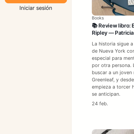
Iniciar sesión
Books
📚 Review libro: 
Ripley — Patrici
La historia sigue 
de Nueva York con
especial para ment
por otra persona. 
buscar a un joven 
Greenleaf, y desde 
empieza a torcer 
se anticipan.
24 feb.