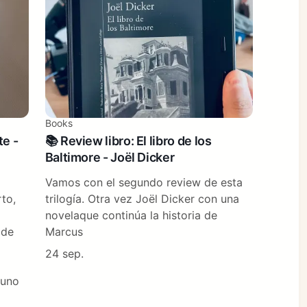
Books
te -
📚 Review libro: El libro de los
Baltimore - Joël Dicker
Vamos con el segundo review de esta
to,
trilogía. Otra vez Joël Dicker con una
novelaque continúa la historia de
 de
Marcus
24 sep.
 uno
.