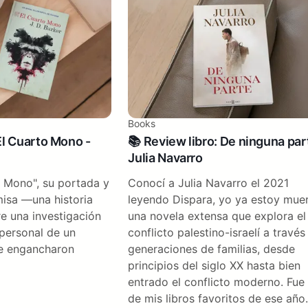
Books
El Cuarto Mono -
📚 Review libro: De ninguna par
Julia Navarro
to Mono", su portada y
Conocí a Julia Navarro el 2021
misa —una historia
leyendo Dispara, yo ya estoy muer
re una investigación
una novela extensa que explora el
o personal de un
conflicto palestino-israelí a través
me engancharon
generaciones de familias, desde
principios del siglo XX hasta bien
entrado el conflicto moderno. Fue
de mis libros favoritos de ese año