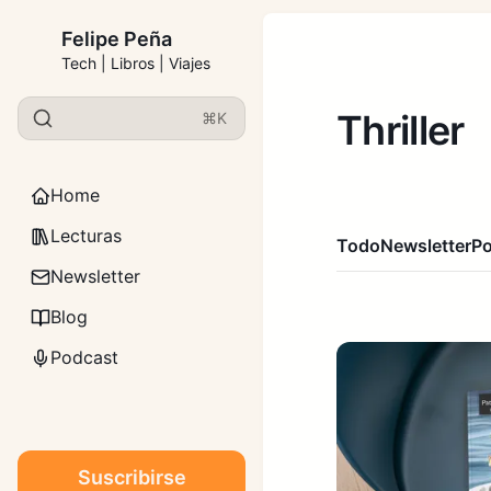
Felipe Peña
Tech | Libros | Viajes
Thriller
⌘K
Home
Lecturas
Todo
Newsletter
P
Newsletter
Blog
Podcast
Suscribirse