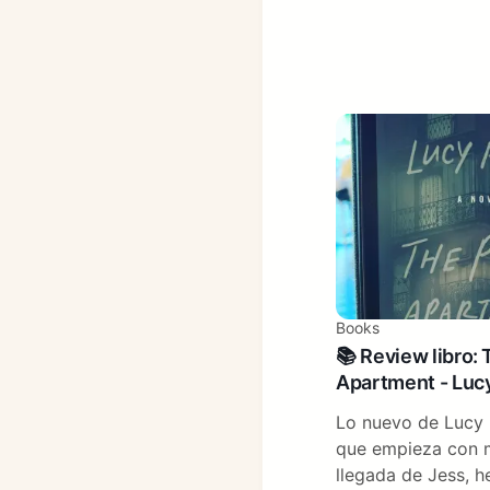
Books
📚 Review libro: 
Apartment - Luc
Lo nuevo de Lucy F
que empieza con m
llegada de Jess, 