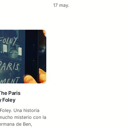
17 may.
The Paris
y Foley
oley. Una historia
ucho misterio con la
hermana de Ben,