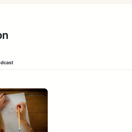
on
odcast