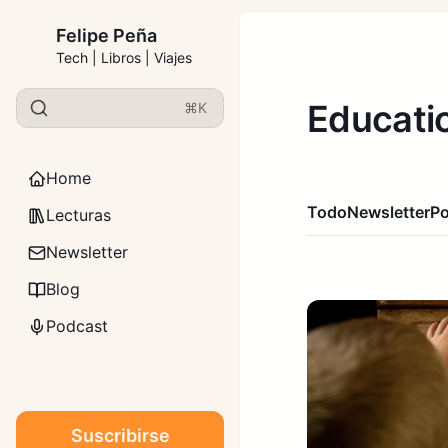
Felipe Peña
Tech | Libros | Viajes
Educati
⌘K
Home
Todo
Newsletter
P
Lecturas
Newsletter
Blog
Podcast
Suscribirse