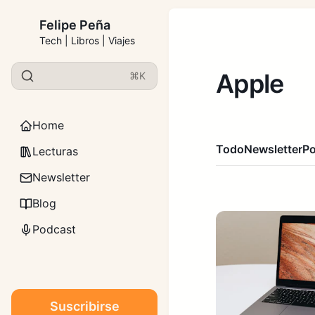
Felipe Peña
Tech | Libros | Viajes
Apple
⌘K
Home
Todo
Newsletter
P
Lecturas
Newsletter
Blog
Podcast
Suscribirse